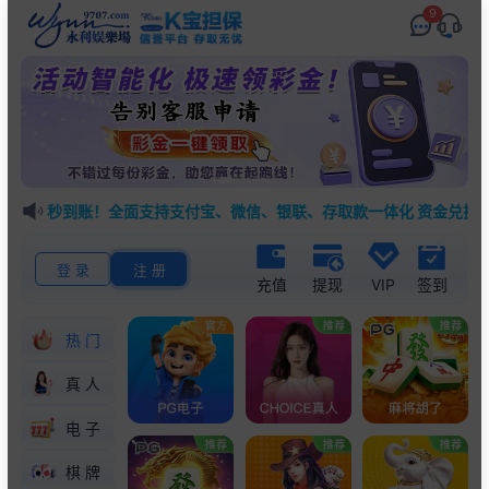
9
控！秒到账！全面支持支付宝、微信、银联、存取款一体化 资金兑换 安
登 录
注 册
充值
提现
VIP
签到
热门
真人
电子
棋牌